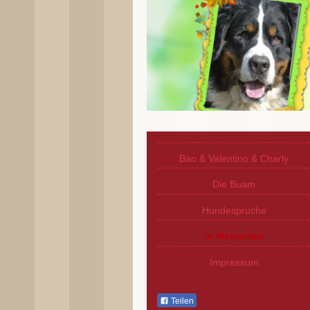
Bao & Valentino & Charly
Die Buam
Hundesprüche
in Me­mo­ri­am
Impressum
Teilen